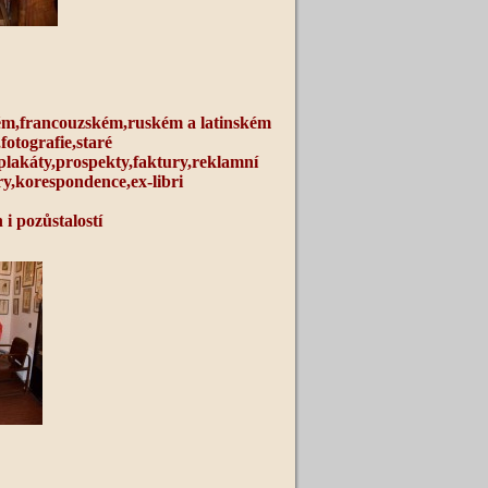
m,francouzském,ruském a latinském
fotografie,staré
 plakáty,prospekty,faktury,reklamní
ry,korespondence,ex-libri
i pozůstalostí