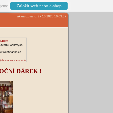
Založit web nebo e-shop
jeme
aktualizováno: 27.10.2025 10:03:37
e.com
o tvorbu webových
ze WebSnadno.cz
ých stránek a e-shopů
OČNÍ DÁREK !