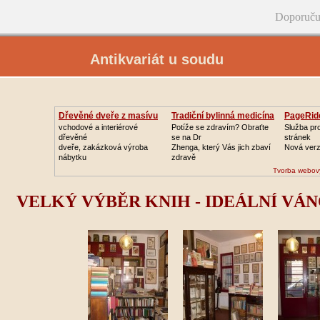
Doporuču
Antikvariát u soudu
Dřevěné dveře z masívu
Tradiční bylinná medicína
PageRid
vchodové a interiérové
Potíže se zdravím? Obraťte
Služba pr
dřevěné
se na Dr
stránek
dveře, zakázková výroba
Zhenga, který Vás jich zbaví
Nová ver
nábytku
zdravě
Tvorba webov
VELKÝ VÝBĚR KNIH - IDEÁLNÍ VÁN