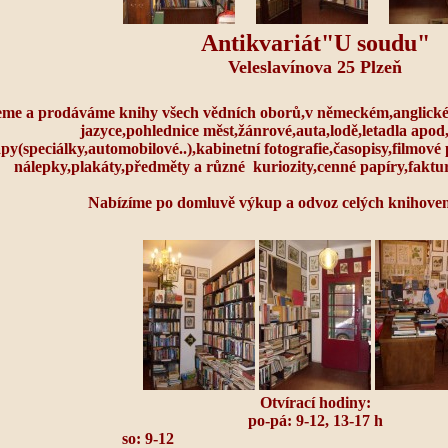
Antikvariát"U soudu"
Veleslavínova 25 Plzeň
me a prodáváme knihy všech vědních oborů,v německém,anglické
jazyce
,
pohlednice měst,žánrové,auta,lodě,letadla apod,
py(speciálky,automobilové..),kabinetní fotografie,časopisy,filmové
nálepky,plakáty,předměty a různé kuriozity,cenné papíry,faktu
Nabízíme po domluvě výkup a odvoz celých knihoven 
Otvírací hodiny:
po-pá: 9-12, 13-17 h
so: 9-12