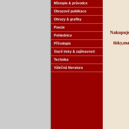
Místopis & průvodce
Obrazové publikace
Obrazy & grafiky
Poezie
Nakupuje
Pohlednice
tisky
,ma
Přírodopis
Staré tisky & zajímavosti
Technika
Válečná literatura