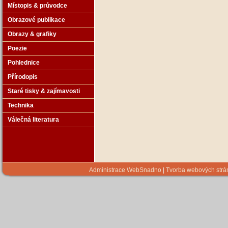
Místopis & průvodce
Obrazové publikace
Obrazy & grafiky
Poezie
Pohlednice
Přírodopis
Staré tisky & zajímavosti
Technika
Válečná literatura
Administrace WebSnadno
|
Tvorba webových str