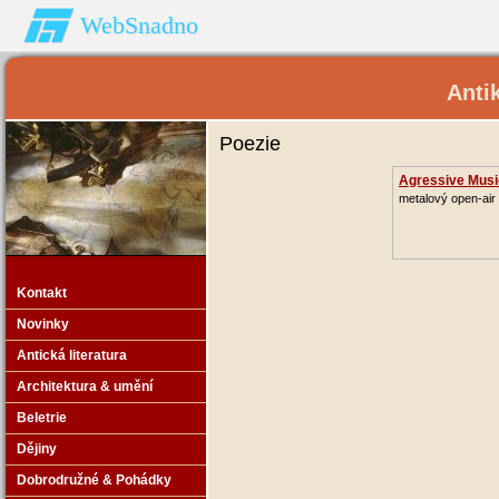
WebSnadno
Anti
Poezie
Agressive Musi
metalový open-air 
Kontakt
Novinky
Antická literatura
Poe
Architektura & umění
Beletrie
Dějiny
Dobrodružné & Pohádky