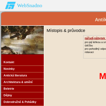
WebSnadno
Anti
Místopis & průvodce
nářadí-nábytek
zahradu
pro její lehkou a 
údržbu
pro pohodlný odpo
relaxaci
Kontakt
Novinky
Mí
Antická literatura
Architektura & umění
Beletrie
Dějiny
Dobrodružné & Pohádky