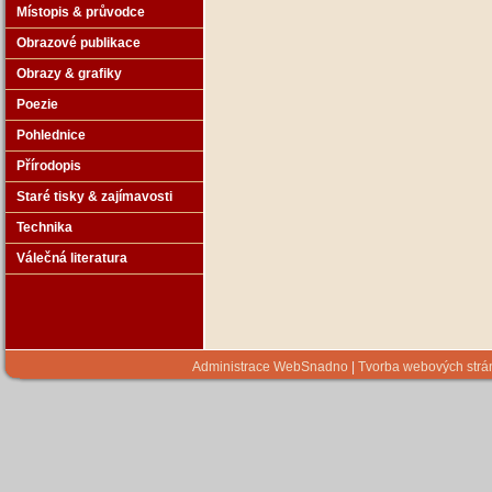
Místopis & průvodce
Obrazové publikace
Obrazy & grafiky
Poezie
Pohlednice
Přírodopis
Staré tisky & zajímavosti
Technika
Válečná literatura
Administrace WebSnadno
|
Tvorba webových str