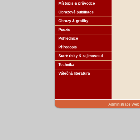
Místopis & průvodce
Obrazové publikace
Obrazy & grafiky
Poezie
Pohlednice
Přírodopis
Staré tisky & zajímavosti
Technika
Válečná literatura
Administrace We