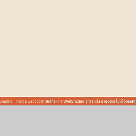
bSnadno
|
Tvorba webových stránek na
WebSnadno
|
Nahlásit protiprávní obsah!