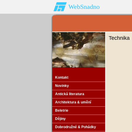
WebSnadno
Technika
Kontakt
Novinky
Antická literatura
Architektura & umění
Beletrie
Dějiny
Dobrodružné & Pohádky