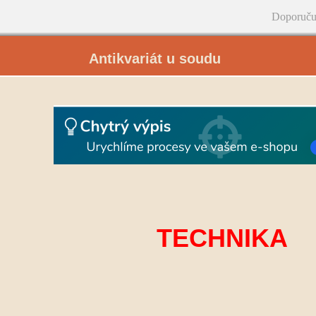
Doporuču
Antikvariát u soudu
TECHNIKA