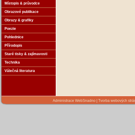
Místopis & průvodce
Obrazové publikace
Obrazy & grafiky
Poezie
Pohlednice
Přírodopis
Staré tisky & zajímavosti
Technika
Válečná literatura
Administrace WebSnadno
|
Tvorba webových str