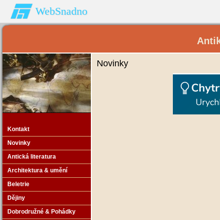
WebSnadno
Anti
Novinky
Kontakt
Novinky
Antická literatura
Architektura & umění
Beletrie
Dějiny
Dobrodružné & Pohádky