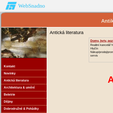
WebSnadno
Anti
Antická literatura
Domy, byty, po
Realitní kancelář
Hlučín
Nákup/prodej/pron
servis
Kontakt
Novinky
Antická 
Antická literatura
Architektura & umění
Beletrie
Dějiny
Dobrodružné & Pohádky