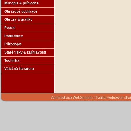
Místopis & průvodce
Obrazové publikace
Obrazy & grafiky
Poezie
Pohlednice
Přírodopis
Staré tisky & zajímavosti
Technika
Válečná literatura
Administrace WebSnadno
|
Tvorba webových str